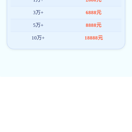
客服常客
我们深知个人信息对您的重要性，将按法律法规采取
安全保护措施，尽力保障信息安全。...
MK体育 安全体系与稳定保障...
您参与竞猜即表示接受平台的规则。
您的赛事伙伴
西超杯焦点塞维利亚贝蒂斯长传冲吊全场回放
2026-05-31