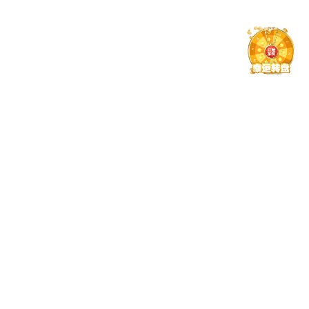
米兰闪击拉齐奥提速冲冠引爆热议
2026-05-28
青年亚冠国奥队U20日本队医进场引爆热搜
2026-05-28
维尔茨助攻戴帽勒沃库森击败门兴封神之夜
2026-05-28
沃尔夫斯堡补时连进多特笑到最后欧冠经典之夜
2026-05-29
葡萄牙体育大胜布拉加三冠经典
2026-05-30